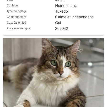
Noir et blanc
Couleurs
Tuxedo
Type de pelage
Calme et indépendant
Comportement
Oui
Castré/stérilisé
263942
Puce électronique