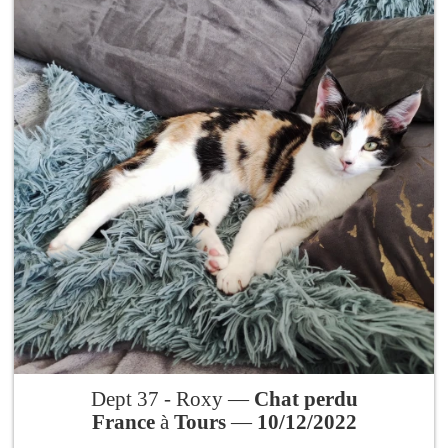
Dept 37 - Roxy —
Chat perdu
France
à
Tours
—
10/12/2022