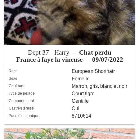
Dept 37 - Harry —
Chat perdu
France
à
faye la vineuse
—
09/07/2022
European Shorthair
Race
Femelle
Sexe
Marron, gris, blanc et noir
Couleurs
Court tigre
Type de pelage
Gentille
Comportement
Oui
Castré/stérilisé
8710614
Puce électronique