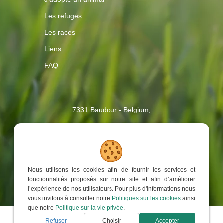
Les refuges
Les races
Liens
FAQ
Contactez-
7331 Baudour - Belgium,
nous
2017 - 2026
| AnimalWeb, Tous droits réservés
Nous utilisons les cookies afin de fournir les services et
TVA : BE 0459.923.916
fonctionnalités proposés sur notre site et afin d’améliorer
Site web réalisé par
Web Solution Way
l’expérience de nos utilisateurs. Pour plus d'informations nous
vous invitons à consulter notre
Politiques sur les cookies
ainsi
que notre
Politique sur la vie privée
.
Refuser
Choisir
Accepter