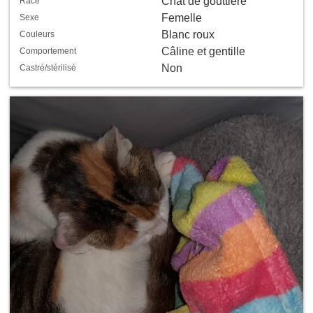
Chat de gouttière
Race
Femelle
Sexe
Blanc roux
Couleurs
Câline et gentille
Comportement
Non
Castré/stérilisé