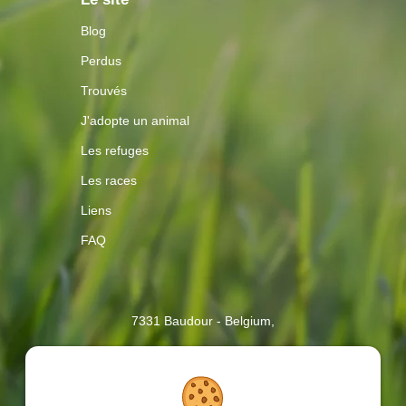
Blog
Perdus
Trouvés
J'adopte un animal
Les refuges
Les races
Liens
FAQ
Contactez-
7331 Baudour - Belgium,
nous
2017 - 2026
| AnimalWeb, Tous droits réservés