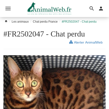
Ouvrir
le
Les animaux
Chat perdu France
#FR2502047 - Chat perdu
menu
#FR2502047 - Chat perdu
Alerter AnimalWeb