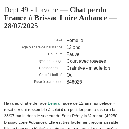
Dept 49 - Havane —
Chat perdu
France
à
Brissac Loire Aubance
—
28/07/2025
Femelle
Sexe
12 ans
Âge ou date de naissance
Fauve
Couleurs
Court avec rosettes
Type de pelage
Craintive - miaule fort
Comportement
Oui
Castré/stérilisé
846026
Puce électronique
Havane, chatte de race
Bengal
, âgée de 12 ans, au pelage «
rosette » qui ressemble à celui d’un petit léopard a disparu le
28/07 matin dans le secteur de Saint Rémy la Varenne (49250
Brissac Loire Aubance). Elle est très facilement reconnaissable.
Elle est pucée, stérilisée, craintive, et peut miauler de manière