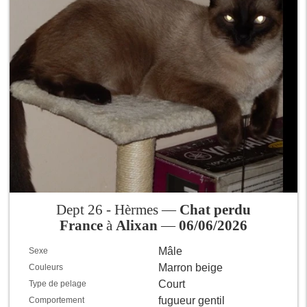
Dept 26 - Hèrmes —
Chat perdu
France
à
Alixan
—
06/06/2026
Mâle
Sexe
Marron beige
Couleurs
Court
Type de pelage
fugueur gentil
Comportement