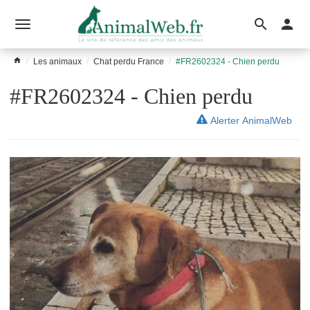
Ouvrir
le
Les animaux
Chat perdu France
#FR2602324 - Chien perdu
menu
#FR2602324 - Chien perdu
Alerter AnimalWeb