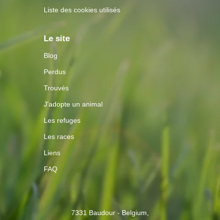
Liste des cookies utilisés
Le site
Blog
Perdus
Trouvés
J'adopte un animal
Les refuges
Les races
Liens
FAQ
Contactez-
7331 Baudour - Belgium,