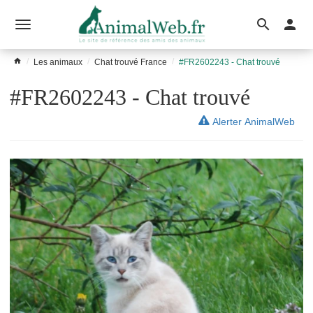
Ouvrir
le
Les animaux
Chat trouvé France
#FR2602243 - Chat trouvé
menu
#FR2602243 - Chat trouvé
Alerter AnimalWeb