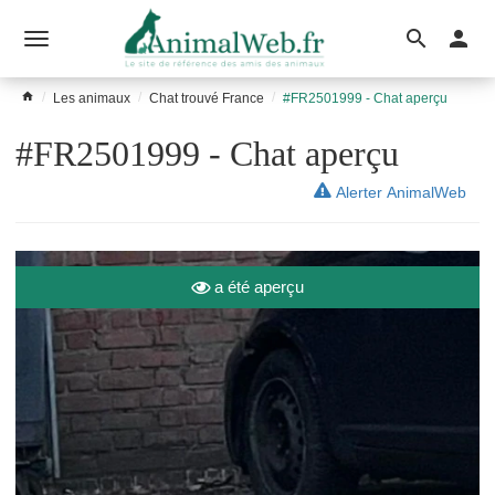
Ouvrir
le
Les animaux
Chat trouvé France
#FR2501999 - Chat aperçu
menu
#FR2501999 - Chat aperçu
Alerter AnimalWeb
a été aperçu