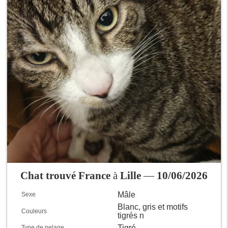
Chat trouvé France
à
Lille
—
10/06/2026
Mâle
Sexe
Blanc, gris et motifs
Couleurs
tigrés n
Tigré
Type de pelage