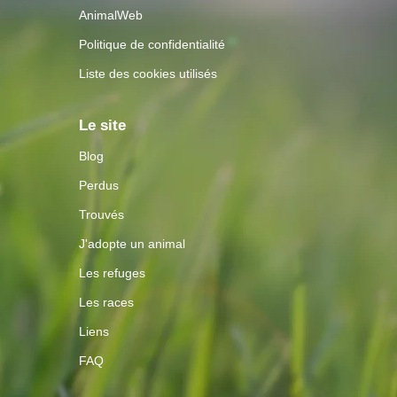
AnimalWeb
Politique de confidentialité
Liste des cookies utilisés
Le site
Blog
Perdus
Trouvés
J'adopte un animal
Les refuges
Les races
Liens
FAQ